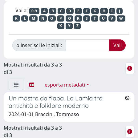
Vai a:
0-9
A
B
C
D
E
F
G
H
I
J
K
L
M
N
O
P
Q
R
S
T
U
V
W
X
Y
Z
o inserisci le iniziali:
Mostrati risultati da 3 a 3
di 3
esporta metadati
Un mostro da fiaba. La Lamia tra
antichità e folklore moderno
2024-01-01 Braccini, Tommaso
Mostrati risultati da 3 a 3
di 3