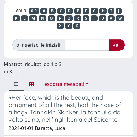
Vai a:
0-9
A
B
C
D
E
F
G
H
I
J
K
L
M
N
O
P
Q
R
S
T
U
V
W
X
Y
Z
o inserisci le iniziali:
Mostrati risultati da 1 a 3
di 3
esporta metadati
«Her face, which is the beauty and
ornament of all the rest, had the nose of
a hog»: Tannakin Skinker, la fanciulla dal
volto suino, nell’Inghilterra del Seicento
2024-01-01 Baratta, Luca