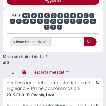
Vai a:
0-9
A
B
C
D
E
F
G
H
I
J
K
L
M
N
O
P
Q
R
S
T
U
V
W
X
Y
Z
o inserisci le iniziali:
Mostrati risultati da 1 a 3
di 3
esporta metadati
Per l'edizione del «Contrasto di Tonin e
Bighignol». Prime approssimazioni
2019-01-01 D'Onghia, Luca
Postfazione [a Nicolò Magnani, I dettami