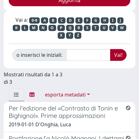
Vai a:
0-9
A
B
C
D
E
F
G
H
I
J
K
L
M
N
O
P
Q
R
S
T
U
V
W
X
Y
Z
o inserisci le iniziali:
Mostrati risultati da 1 a 3
di 3
esporta metadati
Per l'edizione del «Contrasto di Tonin e
Bighignol». Prime approssimazioni
2019-01-01 D'Onghia, Luca
Postfazione [a Nicolò Magnani, I dettami