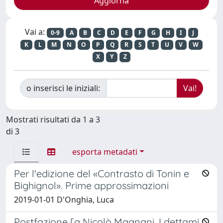
Vai a:
0-9
A
B
C
D
E
F
G
H
I
J
K
L
M
N
O
P
Q
R
S
T
U
V
W
X
Y
Z
o inserisci le iniziali:
Mostrati risultati da 1 a 3
di 3
esporta metadati
Per l'edizione del «Contrasto di Tonin e
Bighignol». Prime approssimazioni
2019-01-01 D'Onghia, Luca
Postfazione [a Nicolò Magnani, I dettami