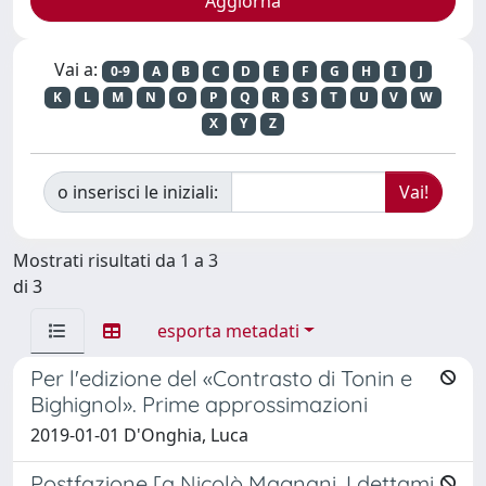
Vai a:
0-9
A
B
C
D
E
F
G
H
I
J
K
L
M
N
O
P
Q
R
S
T
U
V
W
X
Y
Z
o inserisci le iniziali:
Mostrati risultati da 1 a 3
di 3
esporta metadati
Per l'edizione del «Contrasto di Tonin e
Bighignol». Prime approssimazioni
2019-01-01 D'Onghia, Luca
Postfazione [a Nicolò Magnani, I dettami