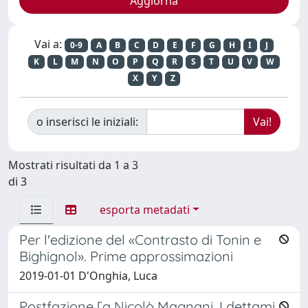
Vai a:
0-9
A
B
C
D
E
F
G
H
I
J
K
L
M
N
O
P
Q
R
S
T
U
V
W
X
Y
Z
o inserisci le iniziali:
Mostrati risultati da 1 a 3
di 3
esporta metadati
Per l'edizione del «Contrasto di Tonin e
Bighignol». Prime approssimazioni
2019-01-01 D'Onghia, Luca
Postfazione [a Nicolò Magnani, I dettami