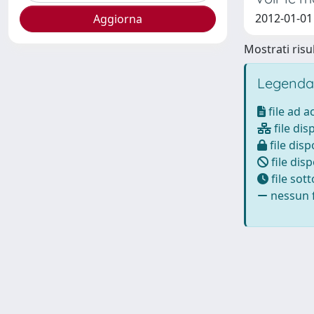
2012-01-01 
Mostrati risul
Legenda
file ad 
file dis
file disp
file disp
file sot
nessun f