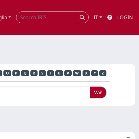
glia
IT
LOGIN
O
P
Q
R
S
T
U
V
W
X
Y
Z