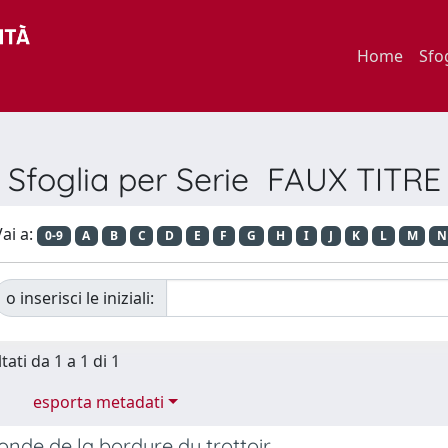
Home
Sfo
Sfoglia per Serie FAUX TITRE
ai a:
0-9
A
B
C
D
E
F
G
H
I
J
K
L
M
N
o inserisci le iniziali:
tati da 1 a 1 di 1
esporta metadati
onde de la bordure du trottoir