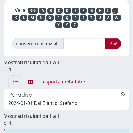
Vai a:
0-9
A
B
C
D
E
F
G
H
I
J
K
L
M
N
O
P
Q
R
S
T
U
V
W
X
Y
Z
o inserisci le iniziali:
Mostrati risultati da 1 a 1
di 1
esporta metadati
Paradiso
2024-01-01 Dal Bianco, Stefano
Mostrati risultati da 1 a 1
di 1