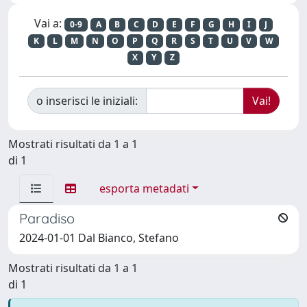
Vai a:
0-9
A
B
C
D
E
F
G
H
I
J
K
L
M
N
O
P
Q
R
S
T
U
V
W
X
Y
Z
o inserisci le iniziali:
Mostrati risultati da 1 a 1
di 1
esporta metadati
Paradiso
2024-01-01 Dal Bianco, Stefano
Mostrati risultati da 1 a 1
di 1