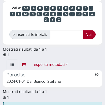
Vai a:
0-9
A
B
C
D
E
F
G
H
I
J
K
L
M
N
O
P
Q
R
S
T
U
V
W
X
Y
Z
o inserisci le iniziali:
Mostrati risultati da 1 a 1
di 1
esporta metadati
Paradiso
2024-01-01 Dal Bianco, Stefano
Mostrati risultati da 1 a 1
di 1