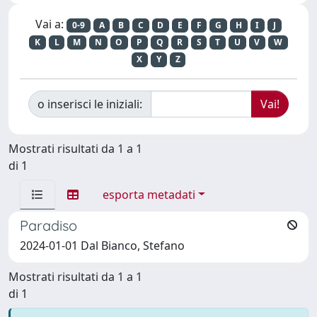
Vai a:
0-9
A
B
C
D
E
F
G
H
I
J
K
L
M
N
O
P
Q
R
S
T
U
V
W
X
Y
Z
o inserisci le iniziali:
Mostrati risultati da 1 a 1
di 1
esporta metadati
Paradiso
2024-01-01 Dal Bianco, Stefano
Mostrati risultati da 1 a 1
di 1