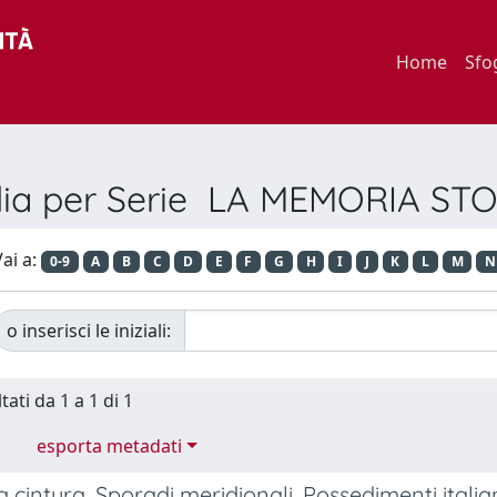
Home
Sfo
lia per Serie LA MEMORIA ST
ai a:
0-9
A
B
C
D
E
F
G
H
I
J
K
L
M
N
o inserisci le iniziali:
tati da 1 a 1 di 1
esporta metadati
la cintura, Sporadi meridionali, Possedimenti itali