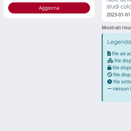
studi col
2023-01-01
Mostrati risul
Legenda
file ad 
file dis
file disp
file disp
file sot
nessun f