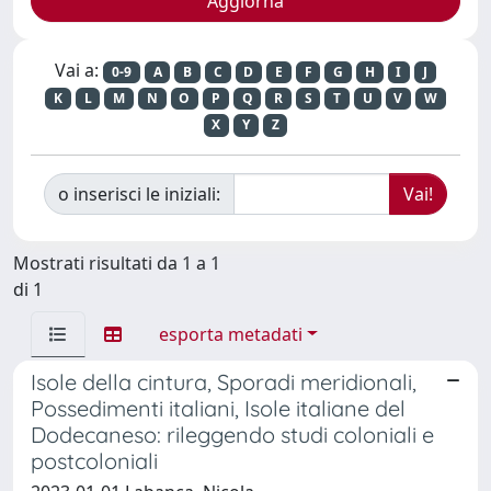
Vai a:
0-9
A
B
C
D
E
F
G
H
I
J
K
L
M
N
O
P
Q
R
S
T
U
V
W
X
Y
Z
o inserisci le iniziali:
Mostrati risultati da 1 a 1
di 1
esporta metadati
Isole della cintura, Sporadi meridionali,
Possedimenti italiani, Isole italiane del
Dodecaneso: rileggendo studi coloniali e
postcoloniali