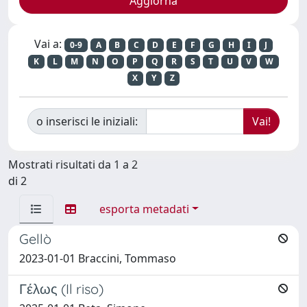
Vai a:
0-9
A
B
C
D
E
F
G
H
I
J
K
L
M
N
O
P
Q
R
S
T
U
V
W
X
Y
Z
o inserisci le iniziali:
Mostrati risultati da 1 a 2
di 2
esporta metadati
Gellò
2023-01-01 Braccini, Tommaso
Γέλως (Il riso)