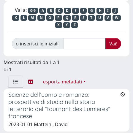
Vai a:
0-9
A
B
C
D
E
F
G
H
I
J
K
L
M
N
O
P
Q
R
S
T
U
V
W
X
Y
Z
o inserisci le iniziali:
Mostrati risultati da 1 a 1
di 1
esporta metadati
Scienze dell’uomo e romanzo:
prospettive di studio nella storia
letteraria del “tournant des Lumières”
francese
2023-01-01 Matteini, David