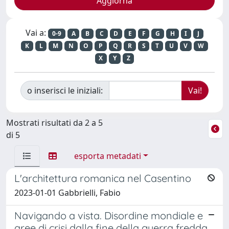
Vai a:
0-9
A
B
C
D
E
F
G
H
I
J
K
L
M
N
O
P
Q
R
S
T
U
V
W
X
Y
Z
o inserisci le iniziali:
Mostrati risultati da 2 a 5
di 5
esporta metadati
L'architettura romanica nel Casentino
2023-01-01 Gabbrielli, Fabio
Navigando a vista. Disordine mondiale e
aree di crisi dalla fine della guerra fredda