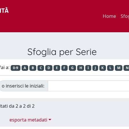
Home
Sfo
Sfoglia per Serie
ai a:
0-9
A
B
C
D
E
F
G
H
I
J
K
L
M
N
o inserisci le iniziali:
tati da 2 a 2 di 2
esporta metadati