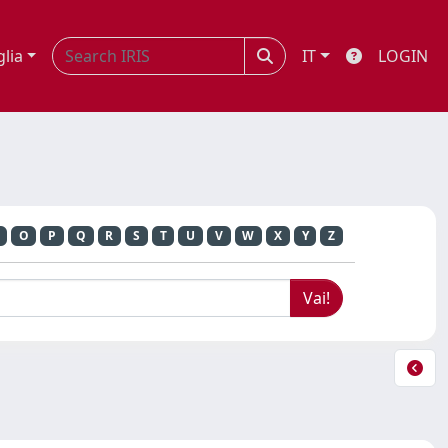
glia
IT
LOGIN
O
P
Q
R
S
T
U
V
W
X
Y
Z