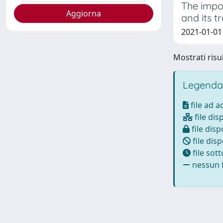
The impo
and its 
2021-01-01 
Mostrati risul
Legenda
file ad 
file dis
file disp
file disp
file sot
nessun f