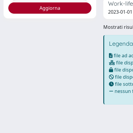
Work-life
2023-01-01 
Mostrati risul
Legenda
file ad 
file dis
file disp
file disp
file sot
nessun f