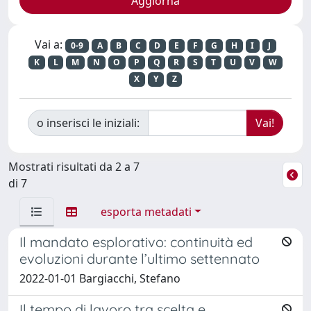
Vai a:
0-9
A
B
C
D
E
F
G
H
I
J
K
L
M
N
O
P
Q
R
S
T
U
V
W
X
Y
Z
o inserisci le iniziali:
Mostrati risultati da 2 a 7
di 7
esporta metadati
Il mandato esplorativo: continuità ed
evoluzioni durante l’ultimo settennato
2022-01-01 Bargiacchi, Stefano
Il tempo di lavoro tra scelta e