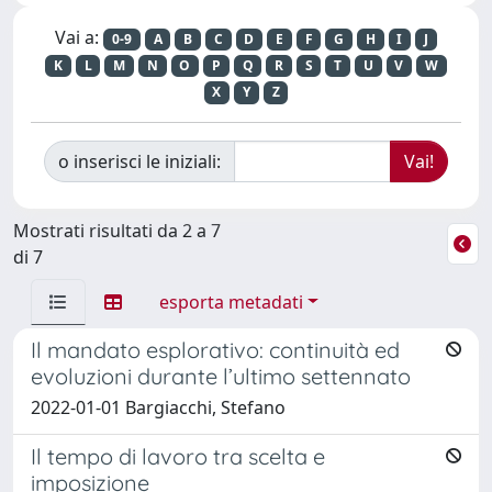
Vai a:
0-9
A
B
C
D
E
F
G
H
I
J
K
L
M
N
O
P
Q
R
S
T
U
V
W
X
Y
Z
o inserisci le iniziali:
Mostrati risultati da 2 a 7
di 7
esporta metadati
Il mandato esplorativo: continuità ed
evoluzioni durante l’ultimo settennato
2022-01-01 Bargiacchi, Stefano
Il tempo di lavoro tra scelta e
imposizione