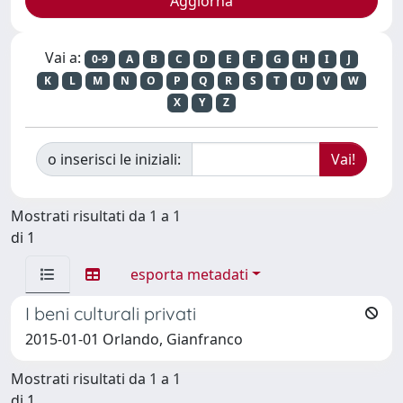
Vai a:
0-9
A
B
C
D
E
F
G
H
I
J
K
L
M
N
O
P
Q
R
S
T
U
V
W
X
Y
Z
o inserisci le iniziali:
Mostrati risultati da 1 a 1
di 1
esporta metadati
I beni culturali privati
2015-01-01 Orlando, Gianfranco
Mostrati risultati da 1 a 1
di 1