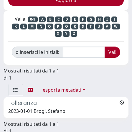
Vai a:
0-9
A
B
C
D
E
F
G
H
I
J
K
L
M
N
O
P
Q
R
S
T
U
V
W
X
Y
Z
o inserisci le iniziali:
Mostrati risultati da 1 a 1
di 1
esporta metadati
Tolleranza
2023-01-01 Brogi, Stefano
Mostrati risultati da 1 a 1
di 1