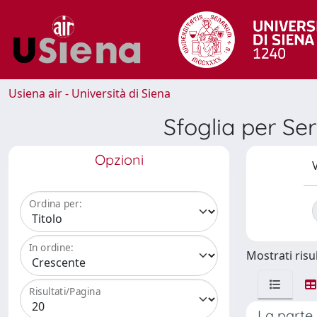
Usiena air - Università di Siena
Sfoglia per S
Opzioni
V
Ordina per:
In ordine:
Mostrati risul
Risultati/Pagina
La parte r