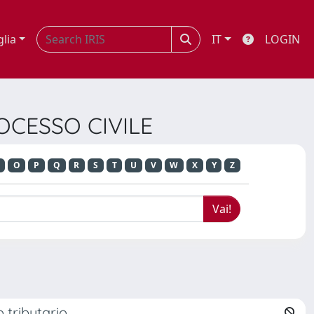
glia
IT
LOGIN
ROCESSO CIVILE
O
P
Q
R
S
T
U
V
W
X
Y
Z
o tributario