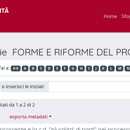
Home
Sfo
erie FORME E RIFORME DEL P
ai a:
0-9
A
B
C
D
E
F
G
H
I
J
K
L
M
N
o inserisci le iniziali:
tati da 1 a 2 di 2
esporta metadati
icorrente e la c.d. "pluralita' di parti" nel process