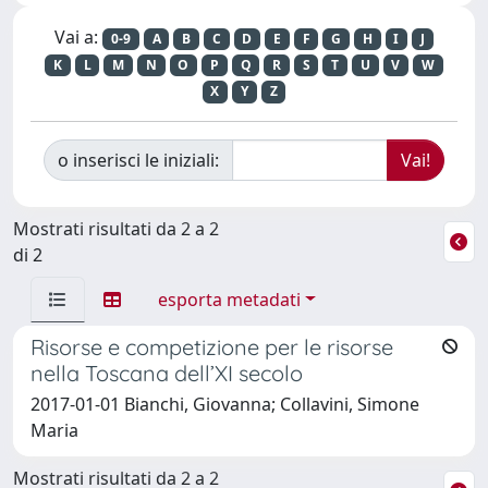
Vai a:
0-9
A
B
C
D
E
F
G
H
I
J
K
L
M
N
O
P
Q
R
S
T
U
V
W
X
Y
Z
o inserisci le iniziali:
Mostrati risultati da 2 a 2
di 2
esporta metadati
Risorse e competizione per le risorse
nella Toscana dell’XI secolo
2017-01-01 Bianchi, Giovanna; Collavini, Simone
Maria
Mostrati risultati da 2 a 2