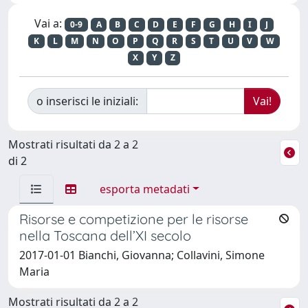
Vai a:
0-9
A
B
C
D
E
F
G
H
I
J
K
L
M
N
O
P
Q
R
S
T
U
V
W
X
Y
Z
o inserisci le iniziali:
Mostrati risultati da 2 a 2
di 2
esporta metadati
Risorse e competizione per le risorse
nella Toscana dell’XI secolo
2017-01-01 Bianchi, Giovanna; Collavini, Simone
Maria
Mostrati risultati da 2 a 2