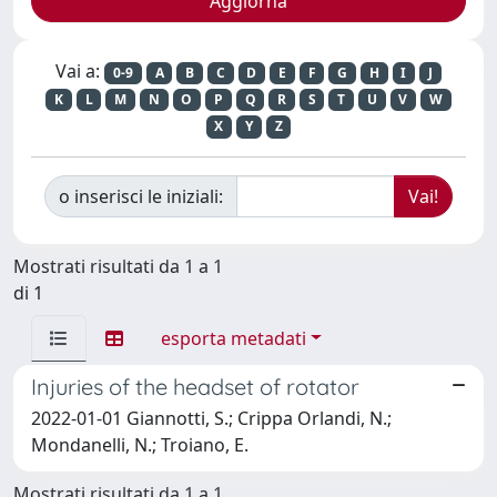
Vai a:
0-9
A
B
C
D
E
F
G
H
I
J
K
L
M
N
O
P
Q
R
S
T
U
V
W
X
Y
Z
o inserisci le iniziali:
Mostrati risultati da 1 a 1
di 1
esporta metadati
Injuries of the headset of rotator
2022-01-01 Giannotti, S.; Crippa Orlandi, N.;
Mondanelli, N.; Troiano, E.
Mostrati risultati da 1 a 1