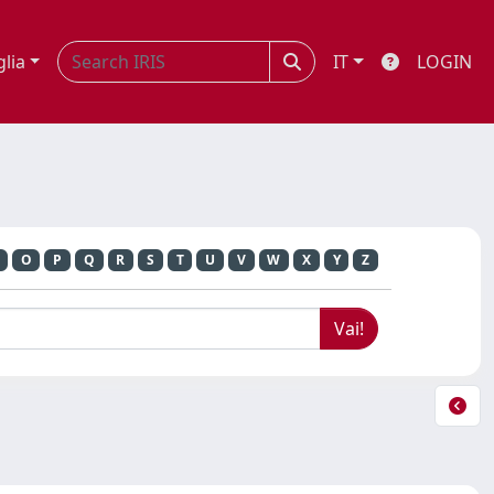
glia
IT
LOGIN
O
P
Q
R
S
T
U
V
W
X
Y
Z