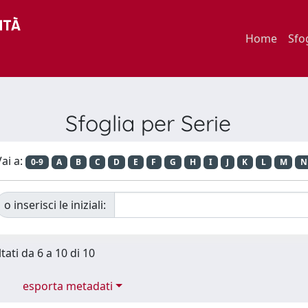
Home
Sfo
Sfoglia per Serie
ai a:
0-9
A
B
C
D
E
F
G
H
I
J
K
L
M
N
o inserisci le iniziali:
tati da 6 a 10 di 10
esporta metadati