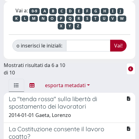
Vai a:
0-9
A
B
C
D
E
F
G
H
I
J
K
L
M
N
O
P
Q
R
S
T
U
V
W
X
Y
Z
o inserisci le iniziali:
Mostrati risultati da 6 a 10
di 10
esporta metadati
La "tenda rossa" sulla libertà di
spostamento dei lavoratori
2014-01-01 Gaeta, Lorenzo
La Costituzione consente il lavoro
coatto?