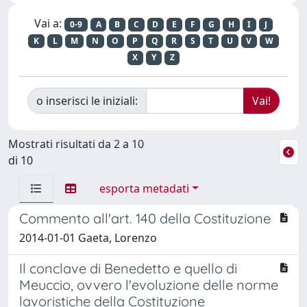
Vai a:
0-9
A
B
C
D
E
F
G
H
I
J
K
L
M
N
O
P
Q
R
S
T
U
V
W
X
Y
Z
o inserisci le iniziali:
Mostrati risultati da 2 a 10
di 10
esporta metadati
Commento all'art. 140 della Costituzione
2014-01-01 Gaeta, Lorenzo
Il conclave di Benedetto e quello di
Meuccio, ovvero l'evoluzione delle norme
lavoristiche della Costituzione