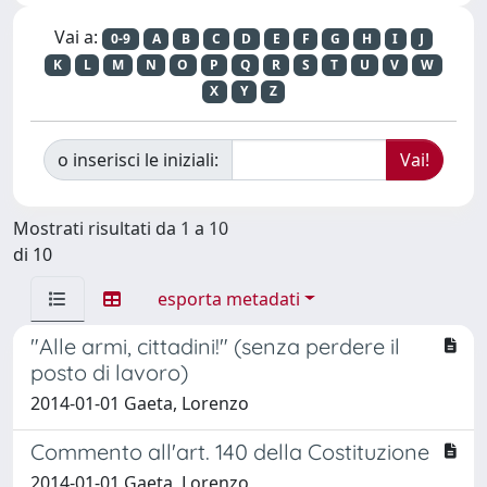
Vai a:
0-9
A
B
C
D
E
F
G
H
I
J
K
L
M
N
O
P
Q
R
S
T
U
V
W
X
Y
Z
o inserisci le iniziali:
Mostrati risultati da 1 a 10
di 10
esporta metadati
"Alle armi, cittadini!" (senza perdere il
posto di lavoro)
2014-01-01 Gaeta, Lorenzo
Commento all'art. 140 della Costituzione
2014-01-01 Gaeta, Lorenzo