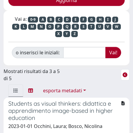
Vai a:
0-9
A
B
C
D
E
F
G
H
I
J
K
L
M
N
O
P
Q
R
S
T
U
V
W
X
Y
Z
o inserisci le iniziali:
Mostrati risultati da 3 a 5
di 5
esporta metadati
Students as visual thinkers: didattica e
apprendimento image-based in higher
education
2023-01-01 Occhini, Laura; Bosco, Nicolina