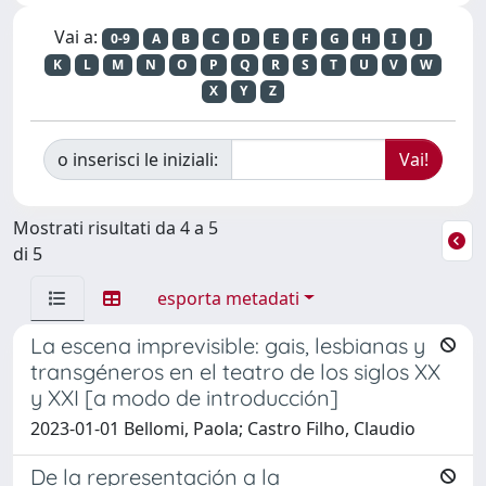
Vai a:
0-9
A
B
C
D
E
F
G
H
I
J
K
L
M
N
O
P
Q
R
S
T
U
V
W
X
Y
Z
o inserisci le iniziali:
Mostrati risultati da 4 a 5
di 5
esporta metadati
La escena imprevisible: gais, lesbianas y
transgéneros en el teatro de los siglos XX
y XXI [a modo de introducción]
2023-01-01 Bellomi, Paola; Castro Filho, Claudio
De la representación a la