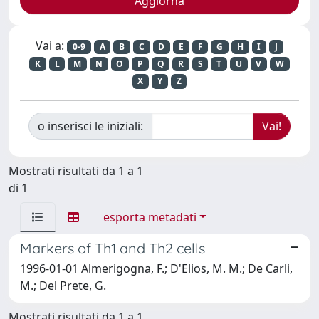
Vai a:
0-9
A
B
C
D
E
F
G
H
I
J
K
L
M
N
O
P
Q
R
S
T
U
V
W
X
Y
Z
o inserisci le iniziali:
Mostrati risultati da 1 a 1
di 1
esporta metadati
Markers of Th1 and Th2 cells
1996-01-01 Almerigogna, F.; D'Elios, M. M.; De Carli,
M.; Del Prete, G.
Mostrati risultati da 1 a 1