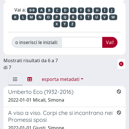
Vai a:
0-9
A
B
C
D
E
F
G
H
I
J
K
L
M
N
O
P
Q
R
S
T
U
V
W
X
Y
Z
o inserisci le iniziali:
Mostrati risultati da 6 a 7
di 7
esporta metadati
Umberto Eco (1932-2016)
2022-01-01 Micali, Simona
A viso a viso. Corpi che si incontrano nei
Promessi sposi
2022-01-01 Giusti, Simone