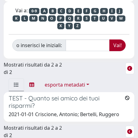
Vai a:
0-9
A
B
C
D
E
F
G
H
I
J
K
L
M
N
O
P
Q
R
S
T
U
V
W
X
Y
Z
o inserisci le iniziali:
Mostrati risultati da 2 a 2
di 2
esporta metadati
TEST - Quanto sei amico dei tuoi
risparmi?
2021-01-01 Criscione, Antonio; Bertelli, Ruggero
Mostrati risultati da 2 a 2
di 2