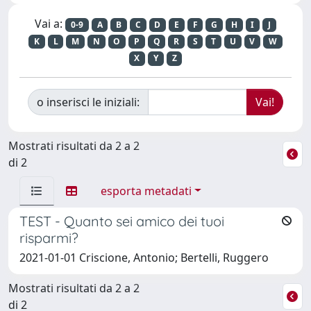
Vai a:
0-9
A
B
C
D
E
F
G
H
I
J
K
L
M
N
O
P
Q
R
S
T
U
V
W
X
Y
Z
o inserisci le iniziali:
Mostrati risultati da 2 a 2
di 2
esporta metadati
TEST - Quanto sei amico dei tuoi
risparmi?
2021-01-01 Criscione, Antonio; Bertelli, Ruggero
Mostrati risultati da 2 a 2
di 2