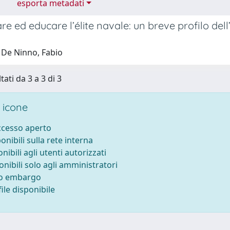
esporta metadati
re ed educare l’élite navale: un breve profilo del
 De Ninno, Fabio
tati da 3 a 3 di 3
 icone
accesso aperto
ponibili sulla rete interna
onibili agli utenti autorizzati
onibili solo agli amministratori
to embargo
ile disponibile