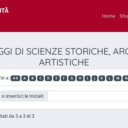
Home
Sfo
 SAGGI DI SCIENZE STORICHE, 
ARTISTICHE
ai a:
0-9
A
B
C
D
E
F
G
H
I
J
K
L
M
N
o inserisci le iniziali:
tati da 3 a 3 di 3