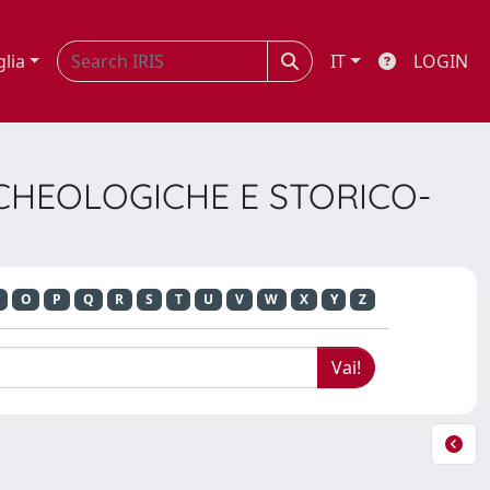
glia
IT
LOGIN
ARCHEOLOGICHE E STORICO-
O
P
Q
R
S
T
U
V
W
X
Y
Z