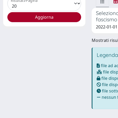
Risultati/Pagina
Seleziona
fascismo
2022-01-01
Mostrati risul
Legenda
file ad 
file dis
file disp
file disp
file sot
nessun f