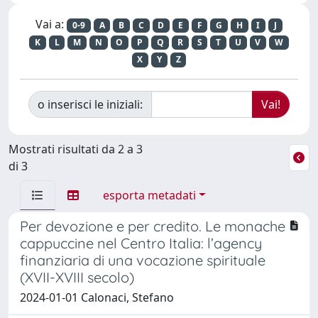
Vai a:
0-9
A
B
C
D
E
F
G
H
I
J
K
L
M
N
O
P
Q
R
S
T
U
V
W
X
Y
Z
o inserisci le iniziali:
Mostrati risultati da 2 a 3
di 3
esporta metadati
Per devozione e per credito. Le monache
cappuccine nel Centro Italia: l’agency
finanziaria di una vocazione spirituale
(XVII-XVIII secolo)
2024-01-01 Calonaci, Stefano