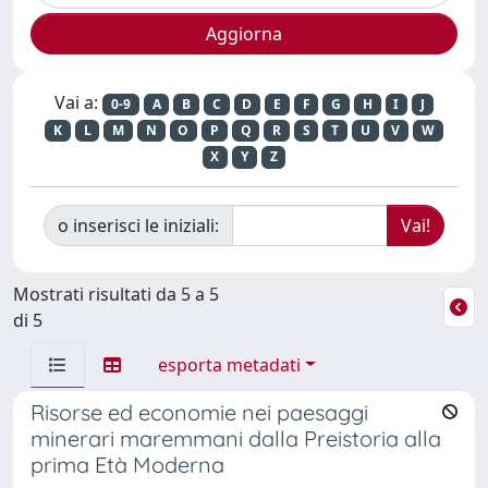
Vai a:
0-9
A
B
C
D
E
F
G
H
I
J
K
L
M
N
O
P
Q
R
S
T
U
V
W
X
Y
Z
o inserisci le iniziali:
Mostrati risultati da 5 a 5
di 5
esporta metadati
Risorse ed economie nei paesaggi
minerari maremmani dalla Preistoria alla
prima Età Moderna