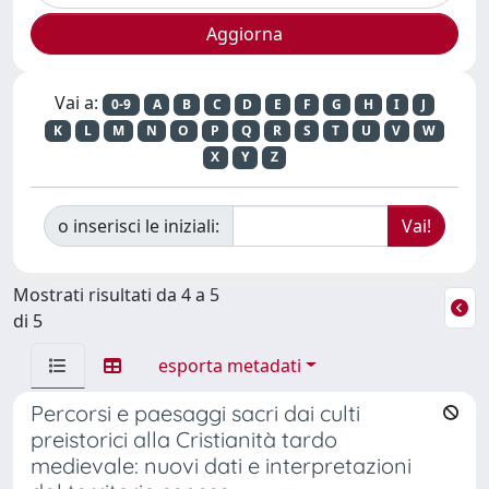
Vai a:
0-9
A
B
C
D
E
F
G
H
I
J
K
L
M
N
O
P
Q
R
S
T
U
V
W
X
Y
Z
o inserisci le iniziali:
Mostrati risultati da 4 a 5
di 5
esporta metadati
Percorsi e paesaggi sacri dai culti
preistorici alla Cristianità tardo
medievale: nuovi dati e interpretazioni