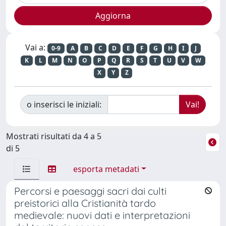
Vai a:
0-9
A
B
C
D
E
F
G
H
I
J
K
L
M
N
O
P
Q
R
S
T
U
V
W
X
Y
Z
o inserisci le iniziali:
Mostrati risultati da 4 a 5
di 5
esporta metadati
Percorsi e paesaggi sacri dai culti
preistorici alla Cristianità tardo
medievale: nuovi dati e interpretazioni