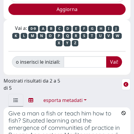
Vai a:
0-9
A
B
C
D
E
F
G
H
I
J
K
L
M
N
O
P
Q
R
S
T
U
V
W
X
Y
Z
o inserisci le iniziali:
Mostrati risultati da 2 a 5
di 5
esporta metadati
Give a man a fish or teach him how to
fish? Situated learning and the
emergence of communities of practice in