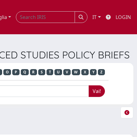
glia
IT
LOGIN
CED STUDIES POLICY BRIEFS
O
P
Q
R
S
T
U
V
W
X
Y
Z