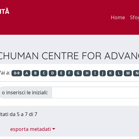
Home
Sfo
 SCHUMAN CENTRE FOR ADVAN
ai a:
0-9
A
B
C
D
E
F
G
H
I
J
K
L
M
N
o inserisci le iniziali:
tati da 5 a 7 di 7
esporta metadati