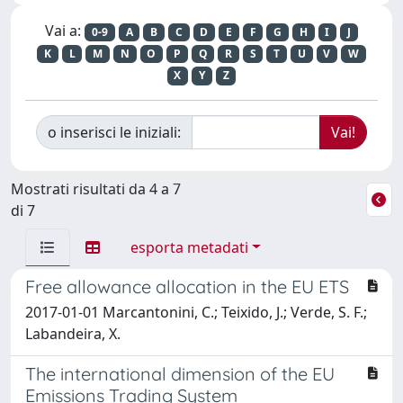
Vai a:
0-9
A
B
C
D
E
F
G
H
I
J
K
L
M
N
O
P
Q
R
S
T
U
V
W
X
Y
Z
o inserisci le iniziali:
Mostrati risultati da 4 a 7
di 7
esporta metadati
Free allowance allocation in the EU ETS
2017-01-01 Marcantonini, C.; Teixido, J.; Verde, S. F.;
Labandeira, X.
The international dimension of the EU
Emissions Trading System