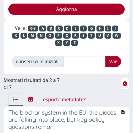
Vai a:
0-9
A
B
C
D
E
F
G
H
I
J
K
L
M
N
O
P
Q
R
S
T
U
V
W
X
Y
Z
o inserisci le iniziali:
Mostrati risultati da 2 a 7
di 7
esporta metadati
The biochar system in the EU: the pieces
are falling into place, but key policy
questions remain