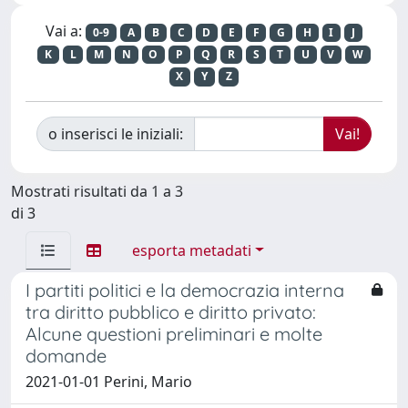
Vai a:
0-9
A
B
C
D
E
F
G
H
I
J
K
L
M
N
O
P
Q
R
S
T
U
V
W
X
Y
Z
o inserisci le iniziali:
Mostrati risultati da 1 a 3
di 3
esporta metadati
I partiti politici e la democrazia interna
tra diritto pubblico e diritto privato:
Alcune questioni preliminari e molte
domande
2021-01-01 Perini, Mario