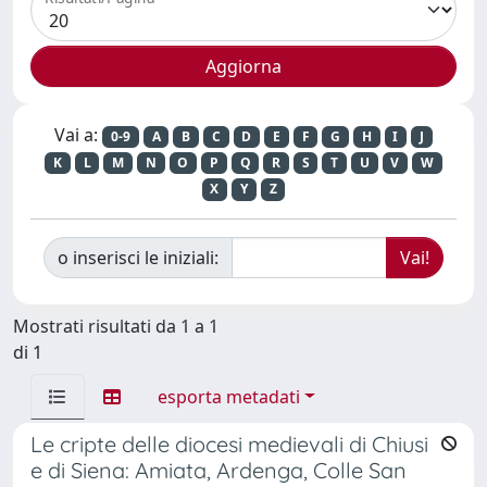
Vai a:
0-9
A
B
C
D
E
F
G
H
I
J
K
L
M
N
O
P
Q
R
S
T
U
V
W
X
Y
Z
o inserisci le iniziali:
Mostrati risultati da 1 a 1
di 1
esporta metadati
Le cripte delle diocesi medievali di Chiusi
e di Siena: Amiata, Ardenga, Colle San