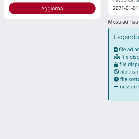
2021-01-01
Mostrati risul
Legenda
file ad 
file dis
file disp
file disp
file sot
nessun f