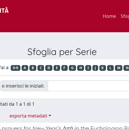
Home
Sfo
Sfoglia per Serie
ai a:
0-9
A
B
C
D
E
F
G
H
I
J
K
L
M
N
o inserisci le iniziali:
tati da 1 a 1 di 1
esporta metadati
 prayers for New Year’s Λιτή in the Euchologion Pa