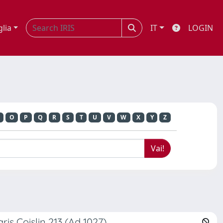
glia
IT
LOGIN
O
P
Q
R
S
T
U
V
W
X
Y
Z
ris Coislin 213 (Ad 1027)