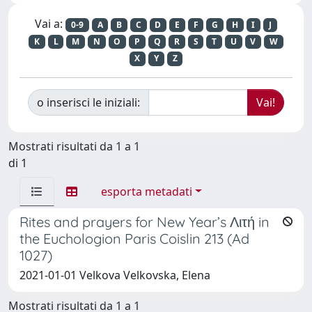
Vai a:
0-9
A
B
C
D
E
F
G
H
I
J
K
L
M
N
O
P
Q
R
S
T
U
V
W
X
Y
Z
o inserisci le iniziali:
Mostrati risultati da 1 a 1
di 1
esporta metadati
Rites and prayers for New Year’s Λιτή in
the Euchologion Paris Coislin 213 (Ad
1027)
2021-01-01 Velkova Velkovska, Elena
Mostrati risultati da 1 a 1